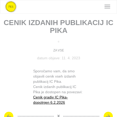
Toggl
navig
CENIK IZDANIH PUBLIKACIJ IC
PIKA
•
ZA VSE
datum objave: 11. 4. 2023
Sporočamo vam, da smo
objavili cenik vseh izdanih
publikacij IC Pika.
Cenik izdanih publikacij IC
Pika je dostopen na povezavi:
Cenik gradiv IC Pika-
dopolnjen 6.2.2026