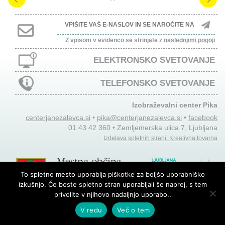
Z vpisom v evidenco se strinjate z
naslednjimi pogoji
ELEKTRONSKO SVETOVANJE
TELEFONSKO SVETOVANJE
Izobraževalni center Pika
centerjanezalevca.si
•
pika@centerjanezalevca.si
•
facebook
01 43 42 360 • Zemljemerska ulica 7, Ljubljana
Izdelava spletnih strani: Kreativna tovarna
To spletno mesto uporablja piškotke za boljšo uporabniško
izkušnjo. Če boste spletno stran uporabljali še naprej, s tem
privolite v njihovo nadaljnjo uporabo..
V redu
Več o tem