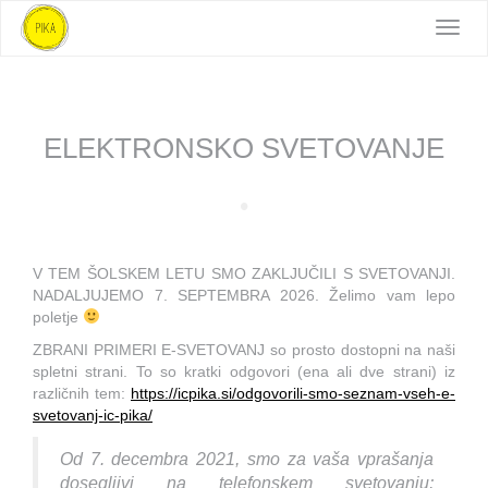
Toggl
navig
ELEKTRONSKO SVETOVANJE
V TEM ŠOLSKEM LETU SMO ZAKLJUČILI S SVETOVANJI.
NADALJUJEMO 7. SEPTEMBRA 2026. Želimo vam lepo
poletje
ZBRANI PRIMERI E-SVETOVANJ so prosto dostopni na naši
spletni strani. To so kratki odgovori (ena ali dve strani) iz
različnih tem:
https://icpika.si/odgovorili-smo-seznam-vseh-e-
svetovanj-ic-pika/
Od 7. decembra 2021, smo za vaša vprašanja
dosegljivi na telefonskem svetovanju;