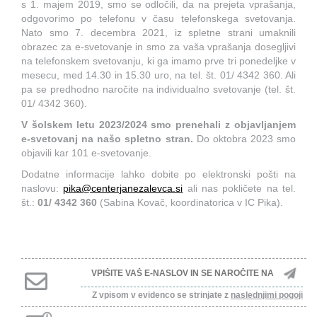
s 1. majem 2019, smo se odločili, da na prejeta vprašanja,
odgovorimo po telefonu v času telefonskega svetovanja.
Nato smo 7. decembra 2021, iz spletne strani umaknili
obrazec za e-svetovanje in smo za vaša vprašanja dosegljivi
na telefonskem svetovanju, ki ga imamo prve tri ponedeljke v
mesecu, med 14.30 in 15.30 uro, na tel. št. 01/ 4342 360. Ali
pa se predhodno naročite na individualno svetovanje (tel. št.
01/ 4342 360).
V šolskem letu 2023/2024 smo prenehali z objavljanjem
e-svetovanj na našo spletno stran.
Do oktobra 2023 smo
objavili kar 101 e-svetovanje.
Dodatne informacije lahko dobite po elektronski pošti na
naslovu:
pika@centerjanezalevca.si
ali nas pokličete na tel.
št.:
01/ 4342 360
(Sabina Kovač, koordinatorica v IC Pika).
Z vpisom v evidenco se strinjate z
naslednjimi pogoji