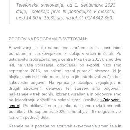
Telefonska svetovanja, od 1. septembra 2023
dalje, potekajo prve tri ponedeljke v mesecu,
med 14.30 in 15.30 uro, na tel. št. 01/ 4342 360.
ZGODOVINA PROGRAMA E-SVETOVANJ:
E-svetovanje je bilo namenjeno staršem otrok s posebnimi
potrebami in strokovnjakom, ki delajo v vrtcih in šolah. Po
ustanovitvi Izobraževalnega centra Pika (leta 2013), smo dve
leti, na vaša vprašanja, odgovarjali po e-pošti. Nato smo
septembra 2016, na spletni strani pripravili obrazec, ki je
olajšal zapis tistih informacij, ki smo jih potrebovali za čim bolj
kakovostni odgovor. Na vprašanje učiteljev, vzgojiteljev in
drugih strokovnih delavcev ter staršev, smo odgovorili
najkasneje v treh tednih. Izbrana vprašanja in odgovore smo
po lektoriranju objavili na spletni strani (zavihek
»Odgovorili
smo«
). Preoblikovali smo jih tako, da nismo razkrili osebnih
podatkov. Do septembra 2020, smo objavili 87 odgovorov z
različnih področij dela.
Kasneje se je potreba po storitvah e-svetovanja zmanjšala in