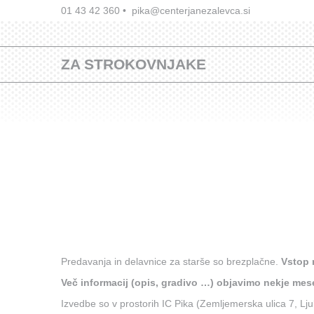
01 43 42 360
•
pika@centerjanezalevca.si
ZA STROKOVNJAKE
Predavanja in delavnice za starše so brezplačne.
Vstop 
Več informacij (opis, gradivo …) objavimo nekje me
Izvedbe so v prostorih IC Pika (Zemljemerska ulica 7, L