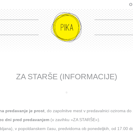
O
ZA STARŠE (INFORMACIJE)
na predavanje je prost
, do zapolnitve mest v predavalnici oziroma 
sec dni pred predavanjem
(v zavihku »ZA STARŠE«).
jubljana), v popoldanskem času, predvidoma ob ponedeljkih, od 17.00 d