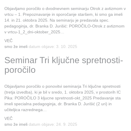
Objavljamo poročilo o dvodnevnem seminarju Otrok z avtizmom v
vrtcu – 1. Prepoznavanje in sporočanje staršem, ki smo ga imeli
14. in 21. oktobra 2025. Na seminarju je predavala spec.
pedagoginja, dr. Branka D. Jurišić: POROČILO-Otrok z avtizmom
v vrtcu-1_2_dni-oktober_2025…
VEČ
smo že imeli
datum objave: 3. 10. 2025
Seminar Tri ključne spretnosti-
poročilo
Objavljamo poročilo o ponovitvi seminarja Tri ključne spretnosti
(tretja izvedba), ki je bil v sredo, 1. oktobra 2025, v prostorih IC
Pika: POROČILO 3 kljucne spretnosti-okt_2025 Predavanje sta
imeli specialna pedagoginja, dr. Branka D. Jurišić (2 uri) in
učiteljica razrednega…
VEČ
smo že imeli
datum objave: 24. 9. 2025