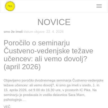
Toggl
navig
NOVICE
smo že imeli
datum objave: 22. 4. 2026
Poročilo o seminarju
Čustveno-vedenjske težave
učencev: ali vemo dovolj?
(april 2026)
Objavljamo poročilo dvodnevnega seminarja Čustveno-vedenjske
težave učencev: ali vemo dovolj?, ki smo ga imeli v sredo, 1. in
15. aprila 2026, od 9.00 do 16.30 ure, v prostorih IC Pika. Na
seminarju je predavala in vodila delavnice Sara Marn,
psihologinja….
VEČ