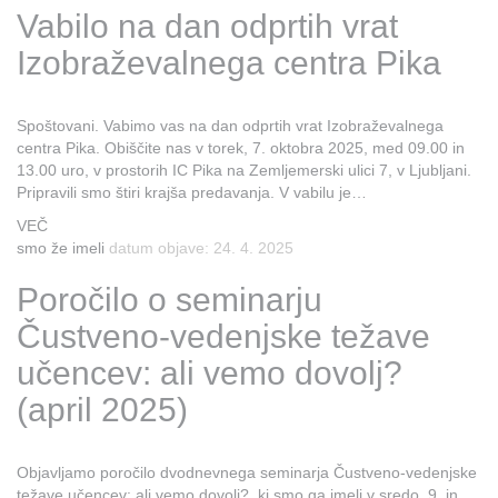
Vabilo na dan odprtih vrat
Izobraževalnega centra Pika
Spoštovani. Vabimo vas na dan odprtih vrat Izobraževalnega
centra Pika. Obiščite nas v torek, 7. oktobra 2025, med 09.00 in
13.00 uro, v prostorih IC Pika na Zemljemerski ulici 7, v Ljubljani.
Pripravili smo štiri krajša predavanja. V vabilu je…
VEČ
smo že imeli
datum objave: 24. 4. 2025
Poročilo o seminarju
Čustveno-vedenjske težave
učencev: ali vemo dovolj?
(april 2025)
Objavljamo poročilo dvodnevnega seminarja Čustveno-vedenjske
težave učencev: ali vemo dovolj?, ki smo ga imeli v sredo, 9. in