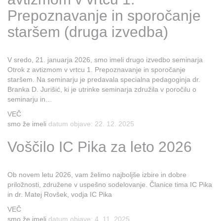
Prepoznavanje in sporočanje
staršem (druga izvedba)
V sredo, 21. januarja 2026, smo imeli drugo izvedbo seminarja
Otrok z avtizmom v vrtcu 1. Prepoznavanje in sporočanje
staršem. Na seminarju je predavala specialna pedagoginja dr.
Branka D. Jurišić, ki je utrinke seminarja združila v poročilu o
seminarju in…
VEČ
smo že imeli
datum objave: 22. 12. 2025
Voščilo IC Pika za leto 2026
Ob novem letu 2026, vam želimo najboljše izbire in dobre
priložnosti, združene v uspešno sodelovanje. Članice tima IC Pika
in dr. Matej Rovšek, vodja IC Pika
VEČ
smo že imeli
datum objave: 4. 11. 2025