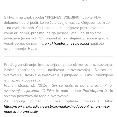
S klikom na znak spodaj
“PRENESI VSEBINO”
dobite PDF
dokument po e-pošti, ko vpišete svoj e-naslov. Odgovori so kratki
– na dveh straneh. Če želite določen odgovor posredovati še
komu drugemu, prosimo, da ga posredujete v obliki spletne
povezave (in ne kot PDF priponka), saj štejemo prenose gradiv.
Veseli bomo, če nam na
pika@centerjanezalevca.si
napišete
svoje mnenje. Hvala.
Predlog za citiranje: Ime avtorja (najdete ob koncu e-svetovanja),
letnica (napisano pod naslovom e-svetovanja). Naslov e-
svetovanja, številka e-svetovanja, Ljubljana: IC Pika. Pridobljeno
iz
in spletna povezava.
Primer:
Molek, M. (2016). Sin se noče in ne zna učiti, 7. e-
svetovanje. Ljubljana: IC Pika.
In nato dodate
Pridobljeno iz
in
spletna povezava do tega e-svetovanja.
Za zgornji primer bi bila spletna povezava taka:
https://icpika.si/gradiva-za-strokovnjake/7-odgovorili-smo-sin-se-
noce-in-ne-zna-uciti/