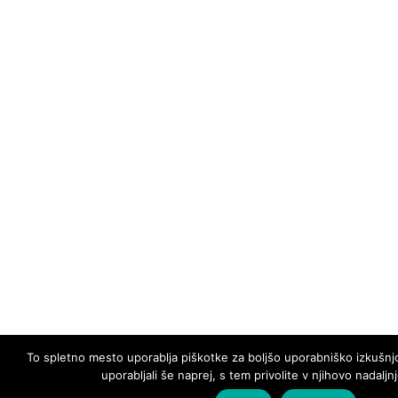
To spletno mesto uporablja piškotke za boljšo uporabniško izkušnj
uporabljali še naprej, s tem privolite v njihovo nadaljn