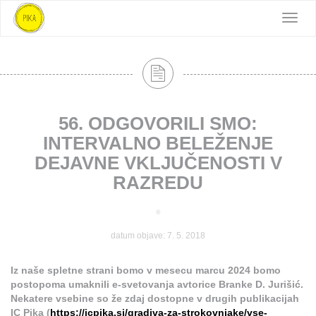
Toggle
naviga
56. ODGOVORILI SMO:
INTERVALNO BELEŽENJE
DEJAVNE VKLJUČENOSTI V
RAZREDU
•
datum objave: 7. 5. 2018
Iz naše spletne strani bomo v mesecu marcu 2024 bomo
postopoma umaknili e-svetovanja avtorice Branke D. Jurišić.
Nekatere vsebine so že zdaj dostopne v drugih publikacijah
IC Pika (
https://icpika.si/gradiva-za-strokovnjake/vse-