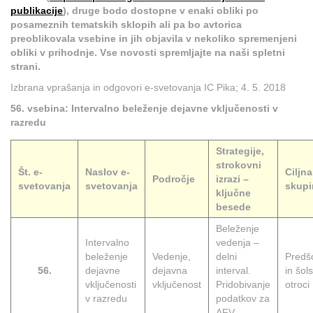
publikacije
), druge bodo dostopne v enaki obliki po
posameznih tematskih sklopih ali pa bo avtorica
preoblikovala vsebine in jih objavila v nekoliko spremenjeni
obliki v prihodnje. Vse novosti spremljajte na naši spletni
strani.
Izbrana vprašanja in odgovori e-svetovanja IC Pika; 4. 5. 2018
56. vsebina: Intervalno beleženje dejavne vključenosti v
razredu
Strategije,
strokovni
Št. e-
Naslov e-
Ciljna
Področje
izrazi –
svetovanja
svetovanja
skupi
ključne
besede
Beleženje
Intervalno
vedenja –
beleženje
Vedenje,
delni
Predšo
56.
dejavne
dejavna
interval.
in šols
vključenosti
vključenost
Pridobivanje
otroci
v razredu
podatkov za
AFV.