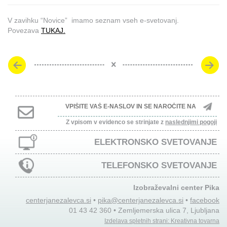
V zavihku “Novice” imamo seznam vseh e-svetovanj.
Povezava
TUKAJ.
Z vpisom v evidenco se strinjate z
naslednjimi pogoji
ELEKTRONSKO SVETOVANJE
TELEFONSKO SVETOVANJE
Izobraževalni center Pika
centerjanezalevca.si
•
pika@centerjanezalevca.si
•
facebook
01 43 42 360 • Zemljemerska ulica 7, Ljubljana
Izdelava spletnih strani: Kreativna tovarna