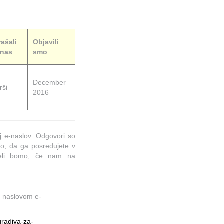
ašali
Objavili
 nas
smo
December
rši
2016
j e-naslov. Odgovori so
o, da ga posredujete v
eseli bomo, če nam na
od naslovom e-
/gradiva-za-