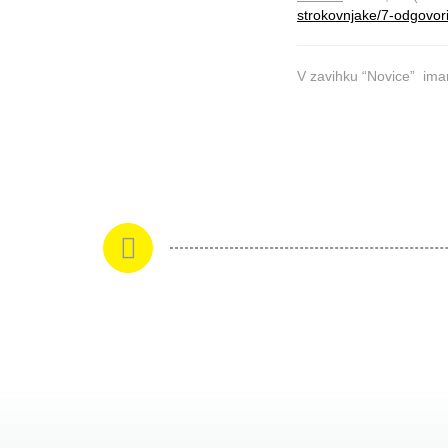
strokovnjake/7-odgovori
V zavihku “Novice” im