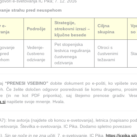
govori e-svetovanja IC Pika; 7. 12. 2016
anje strahu pred neuspehom
Strategije,
 e-
Ciljna
Vpr
Področje
strokovni izrazi –
vanja
skupina
so
ključne besede
Pet stopenjska
govanje
Vedenje-
Otroci s
lestvica reguliranja
 pred
čustveno
čustvenimi
Sta
čustvenega
ehom
odzivanje
težavami
odzivanja
daj
“PRENESI VSEBINO”
dobite dokument po e-pošti, ko vpišete svo
neh. Če želite določen odgovor posredovati še komu drugemu, prosim
ave (in ne kot PDF priponka), saj štejemo prenose gradiv. V
.si
napišete svoje mnenje. Hvala.
PA7): Ime avtorja (najdete ob koncu e-svetovanja), letnica (napisano p
vetovanja.
Številka e-svetovanja. IC Pika. Dodamo spletno povezavo
).
Sin se noče in ne zna učiti.
7. e-svetovanje. IC Pika
.
https://icpika.si