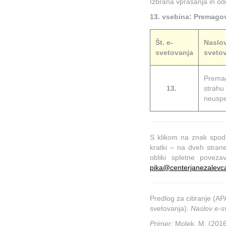
Izbrana vprašanja in od
13. vsebina:
Premagov
Št. e-
Naslov
svetovanja
sveto
Prema
13.
strahu
neusp
S klikom na znak spo
kratki – na dveh stra
obliki spletne povez
pika@centerjanezalevca
Predlog za citiranje (A
svetovanja).
Naslov e-s
Primer:
Molek, M. (2016