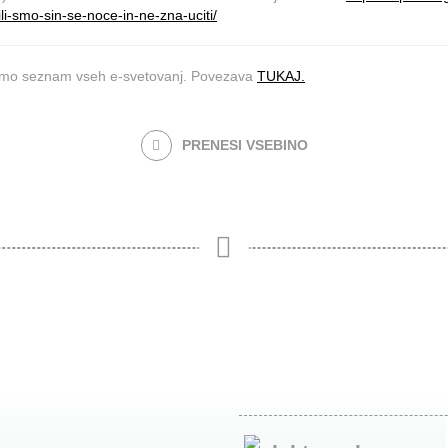
li-smo-sin-se-noce-in-ne-zna-uciti/
amo seznam vseh e-svetovanj. Povezava
TUKAJ.
PRENESI VSEBINO