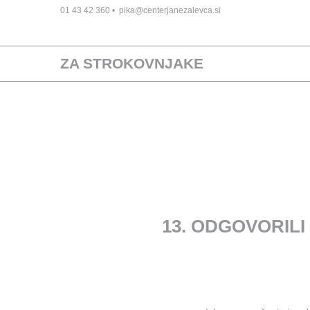
01 43 42 360
•
pika@centerjanezalevca.si
ZA STROKOVNJAKE
13. ODGOVORIL