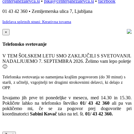
centerjanezalevca.si
•
pika@centerjanezalevca.si
•
facebook
01 43 42 360 • Zemljemerska ulica 7, Ljubljana
Izdelava spletnih strani: Kreativna tovarna
×
Telefonsko svetovanje
V TEM ŠOLSKEM LETU SMO ZAKLJUČILI S SVETOVANJI.
NADALJUJEMO 7. SEPTEMBRA 2026. Želimo vam lepo poletje
🙂
Telefonska svetovanja so namenjena krajšim pogovorom (do 30 minut) s
starši, z učitelji, vzgojitelji ter drugimi strokovnimi delavci, ki delajo z
OPP.
Izvajamo jih prve tri ponedeljke v mesecu, med 14.30 in 15.30.
Pokličete lahko na telefonsko številko
01/ 43 42 360
ali pa vas
pokličemo mi, če se za pogovor prej dogovorite pri
koordinatorici
Sabini Kovač
tako na tel. št.
01/ 43 42 360.