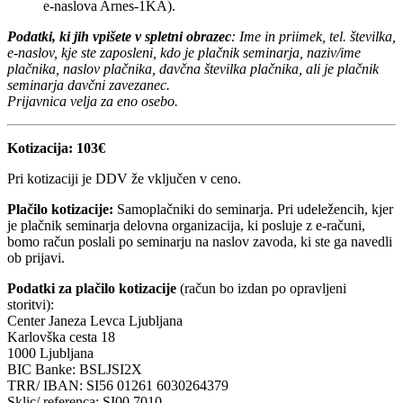
e-naslova Arnes-1KA).
Podatki, ki jih vpišete v spletni obrazec
: Ime in priimek, tel. številka,
e-naslov, kje ste zaposleni, kdo je plačnik seminarja, naziv/ime
plačnika, naslov plačnika, davčna številka plačnika, ali je plačnik
seminarja davčni zavezanec.
Prijavnica velja za eno osebo.
Kotizacija: 103€
Pri kotizaciji je DDV že vključen v ceno.
Plačilo kotizacije:
Samoplačniki do seminarja. Pri udeležencih, kjer
je plačnik seminarja delovna organizacija, ki posluje z e-računi,
bomo račun poslali po seminarju na naslov zavoda, ki ste ga navedli
ob prijavi.
Podatki za plačilo kotizacije
(račun bo izdan po opravljeni
storitvi):
Center Janeza Levca Ljubljana
Karlovška cesta 18
1000 Ljubljana
BIC Banke: BSLJSI2X
TRR/ IBAN: SI56 01261 6030264379
Sklic/ referenca: SI00 7010