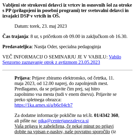
Vabljeni ste strokovni delavci iz vrtcev in osnovnih šol za otroke
s PP (prilagojeni in posebni programi) ter svetovalni delavci in
izvajalci DSP v vrtcih in OŠ.
Datum: torek, 23. maj 2023
Čas trajanja
: 8 ur, s pričetkom ob 09.00 in zaključkom ob 16.30.
Predavateljica
: Nastja Oder, specialna pedagoginja
VEČ INFORMACIJ O SEMINARJU JE V VABILU:
Vabilo
Senzorno zaznavanje otrok z avtizmom 23.05.2023
Prijava
: Prijave zbiramo elektronsko, od četrtka, 11.
maja 2023, od 12.00 naprej, do zapolnjenih mest.
Predlagamo, da se prijavite čim prej, saj hitro
zapolnimo vsa mesta (tudi v enem dnevu). Prijavite se
preko spletnega obrazca:
https://1ka.arnes.si/a/b6c04cb7
Za dodatne informacije pokličite na tel.št.
01/4342 360
,
ali pišite na:
pika@centerjanezalevca.si
Vaša prijava je zabeležena, če nekaj minut po prijavi
dobite na vpisan e-naslov, naše povratno sporočilo
(iz