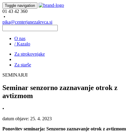
Toggle navigation
01 43 42 360
•
pika@centerjanezalevca.si
O nas
/ Kazalo
Za strokovnjake
Za starše
SEMINARJI
Seminar senzorno zaznavanje otrok z
avtizmom
•
datum objave: 25. 4. 2023
Ponovitev seminarja: Senzorno zaznavanje otrok z avtizmom