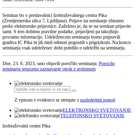
Seminar bo v predavalnici Izobraževalnega centra Pika
(Zemljemerska ulica 7, Ljubljana). Prijave na seminarje zbiramo
preko elektronske prijavnice. Zaželeno je, da se na seminar prijavite
sami. S tem dobimo pravilne podatke, prijavljeni pa takojšnjo
povratno informacijo. Udeležencem seminarja bomo pripravili
gradiva IC Pika in jih med odmori pogostili s prigrizkom. Na koncu
seminarja vsak udeleženec dobi potrdilo o udeležbi na seminarju.
Dne, 23. 6. 2023, smo objavili poročilo seminarja:
P
orocilo
URL
seminarja senzorno zaznavanje otrok z avtizmom
Slug
Z vpisom v evidenco se strinjate z
naslednjimi pogoji
ELEKTRONSKO SVETOVANJE
TELEFONSKO SVETOVANJE
Izobraževalni center Pika